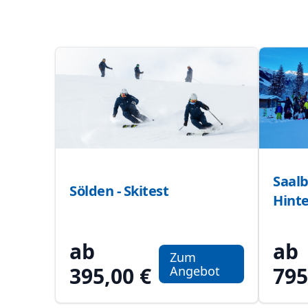
Zusätzliche Information
Saalb
Sölden - Skitest
Hint
ab
ab
Zum
395,00 €
795
Angebot