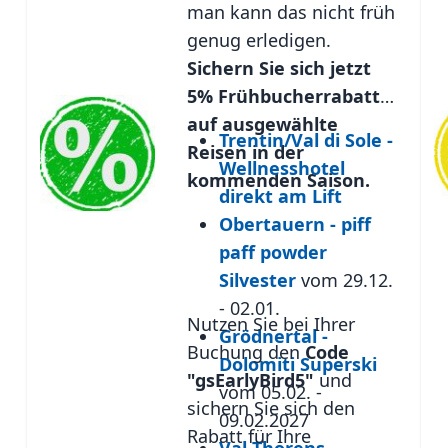
man kann das nicht früh
genug erledigen.
Sichern Sie sich jetzt
5% Frühbucherrabatt
auf ausgewählte
Trentin/Val di Sole -
Reisen in der
Wellnesshotel
kommenden Saison.
direkt am Lift
Obertauern - piff
paff powder
Silvester
vom 29.12.
- 02.01.
Nutzen Sie bei Ihrer
Grödnertal -
Buchung den
Code
Dolomiti Superski
"gsEarlyBird5"
und
vom 05.02. -
sichern Sie sich den
09.02.2027
Rabatt für Ihre