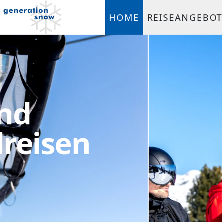
HOME
REISEANGEBO
und
reisen