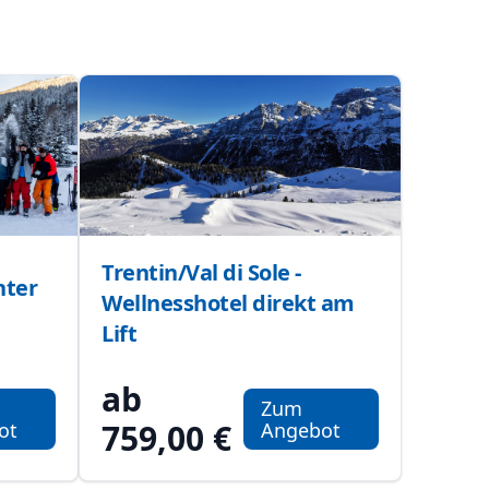
Trentin/Val di Sole -
nter
Wellnesshotel direkt am
Lift
ab
Zum
759,00 €
ot
Angebot