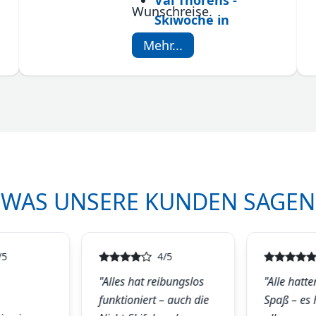
Val Thorens -
Wunschreise.
Skiwoche in
Frankreich
Mehr...
nen
WAS UNSERE KUNDEN SAGEN
/5
4/5
"Alles hat reibungslos
"Alle hatte
funktioniert – auch die
Spaß – es 