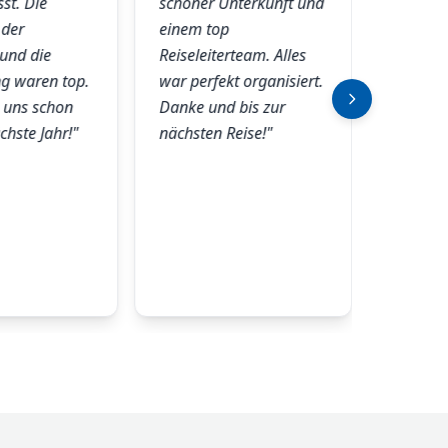
st. Die
schöner Unterkunft und
Dank fü
 der
einem top
Organis
und die
Reiseleiterteam. Alles
würden 
ng waren top.
war perfekt organisiert.
auch im
 uns schon
Danke und bis zur
wiederh
chste Jahr!"
nächsten Reise!"