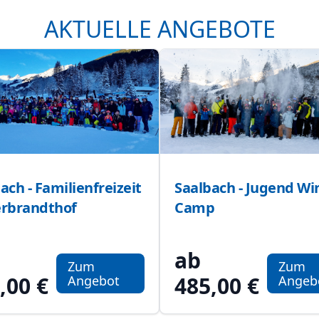
en
AKTUELLE ANGEBOTE
ach - Familienfreizeit
Saalbach - Jugend Wi
erbrandthof
Camp
ab
Zum
Zum
,00 €
485,00 €
Angebot
Angeb