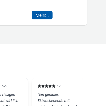
Angebot.
Mehr...
5/5
5/5
n riesigen
"Ein geniales
"Wie im
hat wirklich
Skiwochenende mit
super g