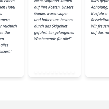
in einem
Nicht-Skifahrer kamen
alles gepas
den Hotel
auf ihre Kosten. Unsere
Abholung,
n,
Guides waren super
Busfahrer 
mmern.
und haben uns bestens
Reiseleitu
 reichlich
durch das Skigebiet
Wir freuen
er. Die
geführt. Ein gelungenes
auf das nä
ren
Wochenende für alle!"
alles
isiert."