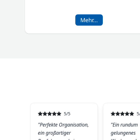
Mehr...
Ergänzende Informatio
5/5
5
 die
"Perfekte Organisation,
"Ein rundum
ein großartiger
gelungenes