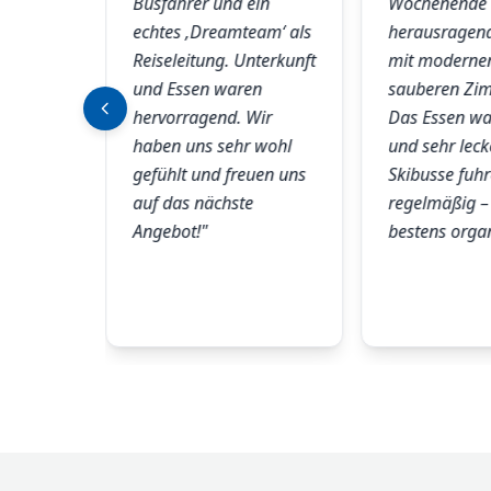
es war
Busfahrer und ein
Wochenende 
lg.
echtes ‚Dreamteam‘ als
herausragen
Reiseleitung. Unterkunft
mit moderne
und Essen waren
sauberen Zi
 das
hervorragend. Wir
Das Essen war
waren
haben uns sehr wohl
und sehr leck
ten
gefühlt und freuen uns
Skibusse fuh
d das
auf das nächste
regelmäßig – 
r zwei
Angebot!"
bestens organ