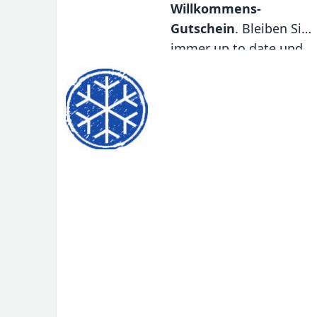
Willkommens-
Gutschein
. Bleiben Sie
immer up to date und
verpassen Sie keine
neuen Angebote!
Klicken Sie einfach
oben auf den
Papierflieger
und füllen
Sie das
Anmeldeformular aus.